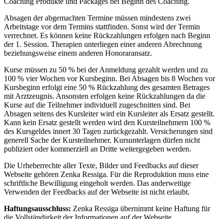
Coaching Produkte und Packages bei Beginn des Coaching.
Absagen der abgemachten Termine müssen mindestens zwei
Arbeitstage vor dem Termins stattfinden. Sonst wird der Termin
verrechnet. Es können keine Rückzahlungen erfolgen nach Beginn
der 1. Session. Therapien unterliegen einer anderen Abrechnung
beziehungsweise einem anderen Honoraransatz.
Kurse müssen zu 50 % bei der Anmeldung gezahlt werden und zu
100 % vier Wochen vor Kursbeginn. Bei Absagen bis 8 Wochen vor
Kursbeginn erfolgt eine 50 % Rückzahlung des gesamten Betrages
mit Arztzeugnis. Ansonsten erfolgen keine Rückzahlungen da die
Kurse auf die Teilnehmer individuell zugeschnitten sind. Bei
Absagen seitens des Kursleiter wird ein Kursleiter als Ersatz gestellt.
Kann kein Ersatz gestellt werden wird den Kursteilnehmern 100 %
des Kursgeldes innert 30 Tagen zurückgezahlt. Versicherungen sind
generell Sache der Kursteilnehmer. Kursunterlagen dürfen nicht
publiziert oder kommerziell an Dritte weitergegeben werden.
Die Urheberrechte aller Texte, Bilder und Feedbacks auf dieser
Webseite gehören Zenka Ressiga. Für die Reproduktion muss eine
schriftliche Bewilligung eingeholt werden. Das anderweitige
Verwenden der Feedbacks auf der Webseite ist nicht erlaubt.
Haftungsausschluss:
Zenka Ressiga übernimmt keine Haftung für
die Vollständigkeit der Informationen auf der Webseite.